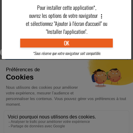
Pour installer cette application*,
Piscine et espace
En vidéo
Situation
Clubs enfants
bien-être
ouvrez les options de votre navigateur
et sélectionnez "Ajouter à l'écran d'accueil" ou
Plus en détails
"Installer l'application".
OK
Village
Activités
Hébergement
Restauration
vacances
Adultes
*Sous réserve que votre navigateur soit compatible.
Clubs Enfants
Tarifs
Pratique
Région
VILLAGE VACANCES AVEC CLUBS ENFANTS EN HAUTE-SAVOIE
Activités variées pour les enfants de 3 mois à 17 ans
En savoir plus
>
RÉSERVER