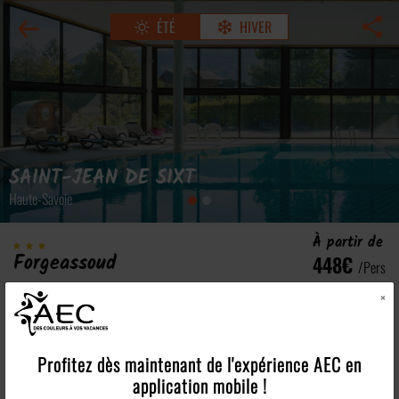
ÉTÉ
HIVER
SAINT-JEAN DE SIXT
Haute-Savoie
À partir de
Forgeassoud
448€
/pers
Village vacances
Voir tous les tarifs
×
Profitez dès maintenant de l'expérience
AEC
en
Les points forts
application mobile !