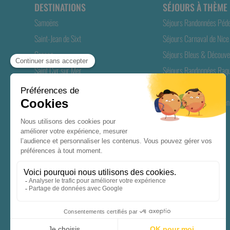
DESTINATIONS
SÉJOURS À THÈME
Samoëns
Séjours Randonnées Péd
Saint-Jean de Sixt
Séjours Carnaval de Nice 
Grasse
Séjours Bleus & Découve
Saint Cyr sur Mer
Séjours Randonnées Raqu
Valmeinier
Longs Séjours Séniors
Gréoux-les-Bains
Séjours ANCV Seniors en
Soultzeren Munster
Rémuzat
Casteljau
Biarritz
Biscarrosse
Riec sur Bélon
Saint Pierre d'Oléron
Saint-Geniès