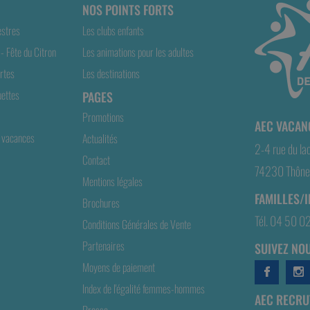
NOS POINTS FORTS
estres
Les clubs enfants
- Fête du Citron
Les animations pour les adultes
rtes
Les destinations
ettes
PAGES
Promotions
AEC VACAN
 vacances
Actualités
2-4 rue du la
Contact
74230 Thônes
Mentions légales
FAMILLES/
Brochures
Tél. 04 50 0
Conditions Générales de Vente
Partenaires
SUIVEZ NOU
Moyens de paiement
Index de l'égalité femmes-hommes
AEC RECRUT