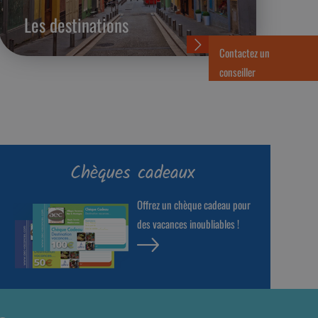
Les destinations
Contactez un
conseiller
Chèques cadeaux
Offrez un chèque cadeau pour
des vacances inoubliables !