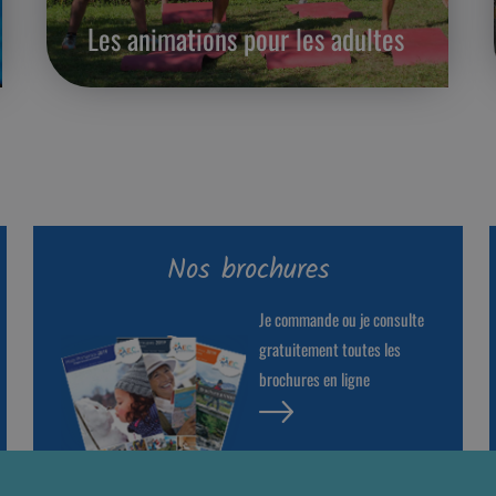
Les animations pour les adultes
Nos brochures
Je commande ou je consulte
gratuitement toutes les
brochures en ligne