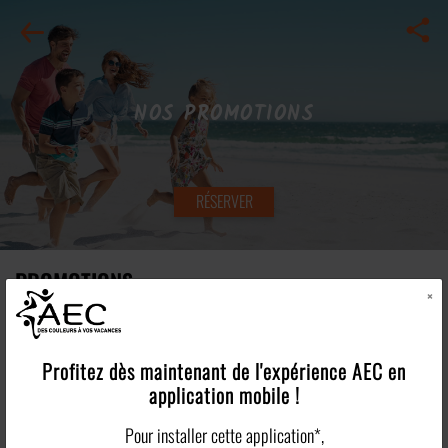
NOS PROMOTIONS
RÉSERVER
PROMOTIONS
×
Saisissez l'opportunité de partir à prix réduits
en consultant toutes nos différentes offres
Profitez dès maintenant de l'expérience
AEC
en
promotionnelles !
application mobile !
Pour installer cette application*,