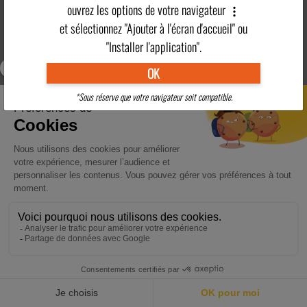
ouvrez les options de votre navigateur
et sélectionnez "Ajouter à l'écran d'accueil" ou
Les promotions de l'été pour les
EARLY BOOKING HIVER 2026 -
"Installer l'application".
enfants !
2027
OK
*Sous réserve que votre navigateur soit compatible.
Les mardis qui font voyager
ACCUEIL
DESTINATIONS
ACTUALITÉS
POINTS FORTS
CONTACT