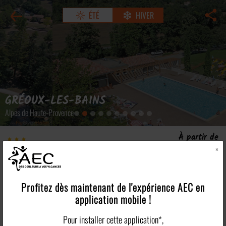
ÉTÉ
HIVER
GRÉOUX-LES-BAINS
Alpes de Haute-Provence
À partir de
Domaine de Château Laval
511€
×
/pers
Village vacances partenaire
Voir tous les tarifs >
Les points forts
Profitez dès maintenant de l'expérience
AEC
en
application mobile !
Plus en détails
Pour installer cette application*,