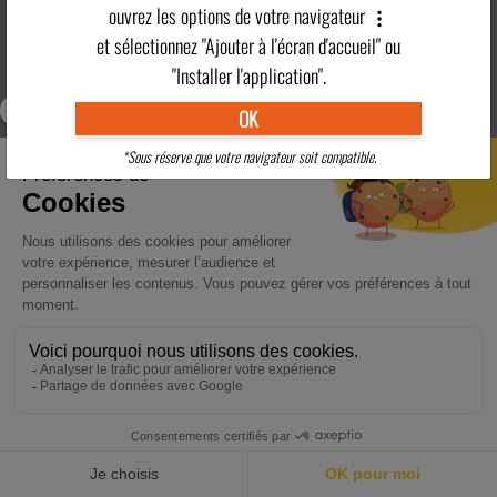
ouvrez les options de votre navigateur
Village
Activités
vacances
Hébergement
Restauration
et sélectionnez "Ajouter à l'écran d'accueil" ou
Adultes
partenaire
"Installer l'application".
OK
Clubs Enfants
Tarifs
Pratique
Région
*Sous réserve que votre navigateur soit compatible.
LE VILLAGE VACANCES PROPOSE UN RESTAURANT CLIMATISÉ ET
OUVERT EN TERRASSE
En savoir plus
>
RÉSERVER
ACCUEIL
DESTINATIONS
ACTUALITÉS
POINTS FORTS
CONTACT