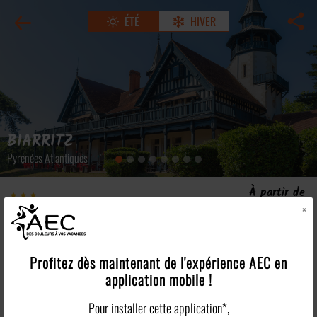
ÉTÉ
HIVER
BIARRITZ
Pyrénées Atlantiques
À partir de
Le Domaine de Françon
567€
×
/pers
Village vacances
Voir tous les tarifs >
Les points forts
Profitez dès maintenant de l'expérience
AEC
en
application mobile !
Plus en détails
Pour installer cette application*,