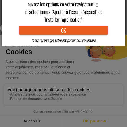
ouvrez les options de votre navigateur
Village
Activités
Hébergement
Restauration
et sélectionnez "Ajouter à l'écran d'accueil" ou
vacances
Adultes
"Installer l'application".
OK
Clubs Enfants
Tarifs
Pratique
Région
*Sous réserve que votre navigateur soit compatible.
VILLAGE VACANCES BIARRITZ
Bienvenue dans le Pays Basque !
En savoir plus
>
RÉSERVER
ACCUEIL
DESTINATIONS
ACTUALITÉS
POINTS FORTS
CONTACT