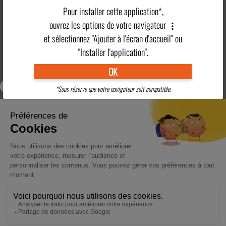
Pour installer cette application*,
Swimming pool and
Location
Kid’s clubs
wellbeing area
ouvrez les options de votre navigateur
et sélectionnez "Ajouter à l'écran d'accueil" ou
More details
"Installer l'application".
OK
Vacation club
Accomodation
Dining out
Adult Activities
*Sous réserve que votre navigateur soit compatible.
Kid's Clubs
Useful tips
Region
OUR HOLIDAY VILLAGE IS IDEALLY LOCATED NEAR TO ANNECY, LE
GRAND BORNAND, AND LA CLUSAZ
Learn more
>
BOOK