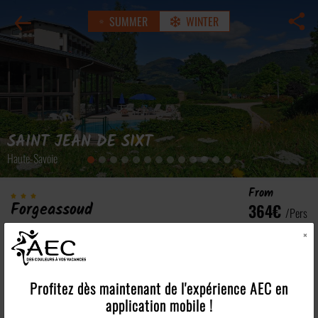
SUMMER
WINTER
SAINT JEAN DE SIXT
Haute-Savoie
From
Forgeassoud
364€
/pers
Vacation club
See all rates >
×
Profitez dès maintenant de l'expérience
AEC
en
Our strengths
application mobile !